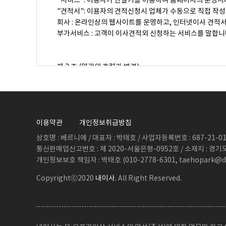
"서비스": 이용자가 단말기를 이용하여 홈페이지의 운영서
"견적서": 이용자의 견적신청시 업체가 수동으로 직접 작
회사 : 온라인상의 웹사이트를 운영하고, 인터넷이사 견적
부가서비스 : 고객이 이사견적외 신청하는 서비스를 말합니
제 3 조 (약관의 효력과 변경)
이 약관은 홈페이지에 게시하며, 이용자가 서비스약관에 동
회사는 합리적인 사유가 발생한 경우에는 이 약관을 변경할
등록자는 변경된 약관사항에 동의하지 않으면, 언제나 서비
한 것으로 간주됩니다.
이용약관
개인정보취급방침
상호명 : 베르니에 / 대표자 : 박태호 / 사업자등록번호 : 687-21-011
통신판매업신고번호 : 제 2020-서울은평-0952호 / 소재지 : 경기
제 4 조 (약관외 준칙)
개인정보보호 책임자 : 박태호 (010-2778-6301, taehopark@d
이 약관에 명시되지 않은 사항이 관계 법령에 규정되어 있을
Copyrightⓒ2020
내이사.
All Right Reserved.
제 5 조 (적용범위)