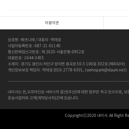
이용약관
상호명 : 베르니에 / 대표자 : 박태호
사업자등록번호 : 687-21-01140
통신판매업신고번호 : 제 2020-서울은평-0952호
대표번호 : 1644-3455
소재지 : 경기도 용인시 처인구 양지면 용곡로 50-5 106동 302호 (해피모아)
개인정보보호 책임자 : 박태호 (010-2778-6301, taehopark@daum.net)
내이사는 온,오프라인상 서비스의 알선(주선)에 대한 업무만 하고 있으므로, 모
운송사업자와 고객(계약당사자)간에 있습니다.
Copyrightⓒ2020 내이사. All Right Re