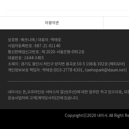
이용약관
상호명 : 베르니에 / 대표자 : 박태호
사업자등록번호 : 687-21-01140
통신판매업신고번호 : 제 2020-서울은평-0952호
대표번호 : 1644-3455
소재지 : 경기도 용인시 처인구 양지면 용곡로 50-5 106동 302호 (해피모아)
개인정보보호 책임자 : 박태호 (010-2778-6301, taehopark@daum.net)
내이사는 온,오프라인상 서비스의 알선(주선)에 대한 업무만 하고 있으므로, 모
운송사업자와 고객(계약당사자)간에 있습니다.
Copyrightⓒ2020 내이사. All Right Re