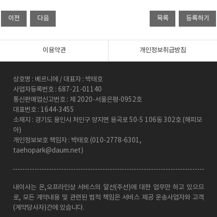
이용약관
개인정보취급방침
상호명 : 베르니에 / 대표자 : 박태호
사업자등록번호 : 687-21-01140
통신판매업신고번호 : 제 2020-서울은평-0952호
대표번호 : 1644-3455
소재지 : 경기도 용인시 처인구 양지면 용곡로 50-5 106동 302호 (해피모
아)
개인정보보호 책임자 : 박태호 (010-2778-6301,
taehopark@daum.net)
내이사는 온,오프라인상 서비스의 알선(주선)에 대한 업무만 하고 있으므
로, 모든 계약내용 및 관련된 법적 책임은 서비스 제공 운송사업자와 고객
(계약당사자)간에 있습니다.