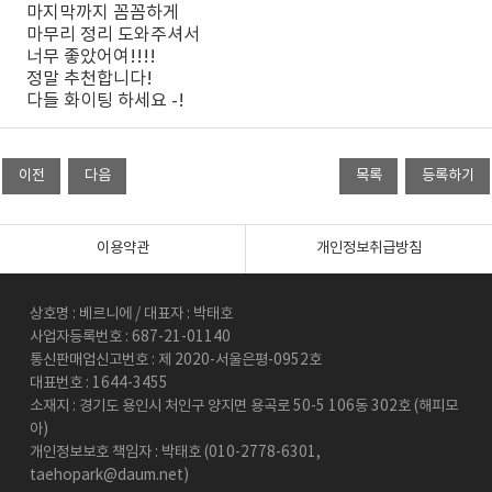
마지막까지 꼼꼼하게
마무리 정리 도와주셔서
너무 좋았어여!!!!
정말 추천합니다!
다들 화이팅 하세요 -!
이용약관
개인정보취급방침
상호명 : 베르니에 / 대표자 : 박태호
사업자등록번호 : 687-21-01140
통신판매업신고번호 : 제 2020-서울은평-0952호
대표번호 : 1644-3455
소재지 : 경기도 용인시 처인구 양지면 용곡로 50-5 106동 302호 (해피모
아)
개인정보보호 책임자 : 박태호 (010-2778-6301,
taehopark@daum.net)